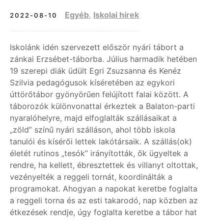
Egyéb
,
Iskolai hírek
2022-08-10
Iskolánk idén szervezett először nyári tábort a
zánkai Erzsébet-táborba. Július harmadik hetében
19 szerepi diák üdült Egri Zsuzsanna és Kenéz
Szilvia pedagógusok kíséretében az egykori
úttörőtábor gyönyörűen felújított falai között. A
táborozók különvonattal érkeztek a Balaton-parti
nyaralóhelyre, majd elfoglalták szállásaikat a
„zöld” színű nyári szálláson, ahol több iskola
tanulói és kísérői lettek lakótársaik. A szállás(ok)
életét rutinos „tesók” irányították, ők ügyeltek a
rendre, ha kellett, ébresztettek és villanyt oltottak,
vezényelték a reggeli tornát, koordinálták a
programokat. Ahogyan a napokat keretbe foglalta
a reggeli torna és az esti takarodó, nap közben az
étkezések rendje, úgy foglalta keretbe a tábor hat