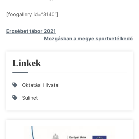
[foogallery id=”3140″]
Bejegyzés
Erzsébet tábor 2021
Mozgásban a megye sportvetélkedő
navigáció
Linkek
Oktatási Hivatal
Sulinet