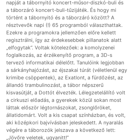
napját a tábornyitó koncert-műsor-diszkó-buli és
a táborzáró koncert-buli-tűzijáték. És hogy mi
történt a tábornyitó és a táborzáró között? A
résztvevők napi (!) 65 programból választhattak.
Ezekre a programokra jellemzően előre kellett
regisztrálni, így az érdekesebbek pillanatok alatt
„elfogytak”. Voltak kötelezőek: a komolyzenei
foglalkozás, az érzékenyítő program, a 3D-s
tervező informatikai délelőtt. Tanulóink legjobban
a sárkányhajózást, az éjszakai túrát (véletlenül egy
krimibe csöppentek), az Exatlont, a fürdőzést, az
állandó trambulinozást, a tábor népszerű
kisvasútját, a Dottót élvezték. Lélegzetelállító volt
a cirkuszi előadás, a gyerekek közül sokan most
láttak először légtornászokat, zsonglőröket,
állatidomárt. Volt a kis csapat színházban, és volt,
aki középkori bajvívásban jeleskedett. A nyaralás
végére a táborozók jelszava a következő lett:
„Jövőre veletek, ugyanitt!”