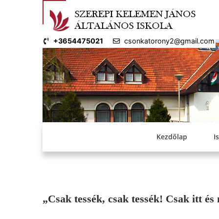
Skip
to
content
+3654475021
csonkatorony2@gmail.com
Kezdőlap
I
„Csak tessék, csak tessék! Csak itt és