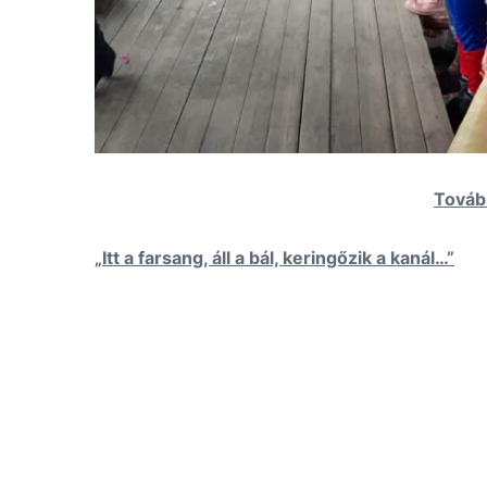
Továb
Bejegyzés
„Itt a farsang, áll a bál, keringőzik a kanál…”
navigáció