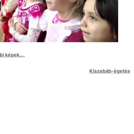
bi képek….
Kiszebáb-égetés