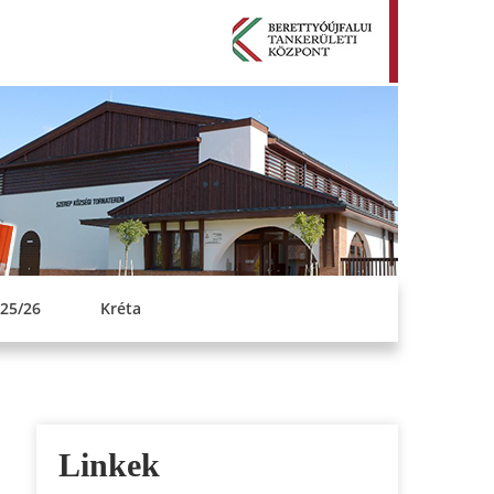
EMEN JÁNOS
S ISKOLA
25/26
Kréta
Linkek