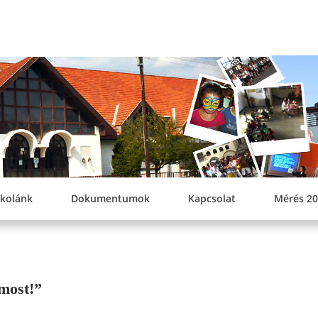
SZEREPI KEL
ÁLTALÁNO
skolánk
Dokumentumok
Kapcsolat
Mérés 20
 most!”