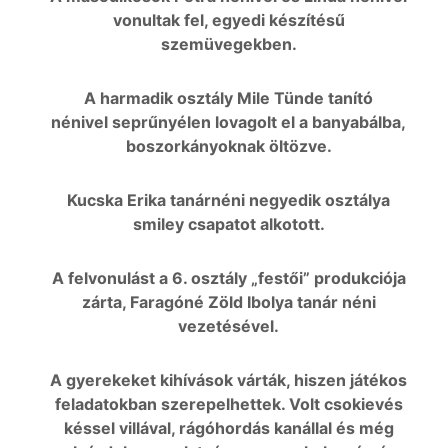
vonultak fel, egyedi készítésű
szemüvegekben.
A harmadik osztály Mile Tünde tanító
nénivel seprűnyélen lovagolt el a banyabálba,
boszorkányoknak öltözve.
Kucska Erika tanárnéni negyedik osztálya
smiley csapatot alkotott.
A felvonulást a 6. osztály „festői” produkciója
zárta, Faragóné Zöld Ibolya tanár néni
vezetésével.
A gyerekeket kihívások várták, hiszen játékos
feladatokban szerepelhettek. Volt csokievés
késsel villával, rágóhordás kanállal és még