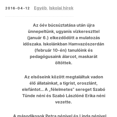
Egyéb
,
Iskolai hírek
2016-04-12
Az óév búcsúztatása után újra
ünnepeltünk, ugyanis vízkereszttel
(január 6.) elkezdődött a mulatozás
időszaka. Iskolánkban Hamvazószerdán
(február 10-én) tanulóink és
pedagógusaink álarcot, maskarát
öltöttek.
Az elsőseink között megtaláltuk vadon
élő állatainkat, a tigrist, oroszlánt,
elefántot… A „félelmetes” sereget Szabó
Tünde néni és Szabó Lászlóné Erika néni
vezette.
A másodikosok Petra nénivel és Linda nénivel