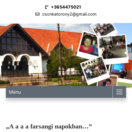
Skip
+3654475021
to
csonkatorony2@gmail.com
content
SZEREPI
KELEMEN
JÁNOS
ÁLTALÁNOS
ISKOLA
Menu
„A a a a farsangi napokban…”