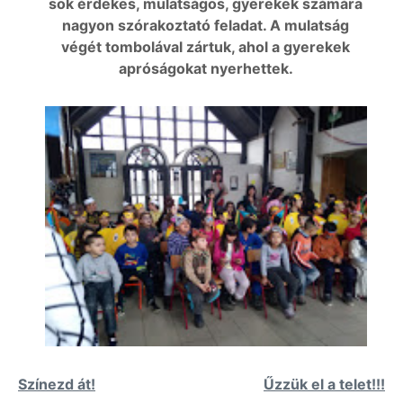
sok érdekes, mulatságos, gyerekek számára
nagyon szórakoztató feladat. A mulatság
végét tombolával zártuk, ahol a gyerekek
apróságokat nyerhettek.
Bejegyzés
Színezd át!
Űzzük el a telet!!!