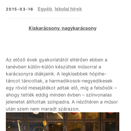
Egyéb
,
Iskolai hírek
2015-03-16
Kiskarácsony, nagykarácsony
Az előző évek gyakorlatától eltérően ebben a
tanévben külön-külön készültek műsorral a
karácsonyra diákjaink. A legkisebbek hópihe-
táncot táncoltak, a harmadikosok-negyedikesek
egy rövid mesejátékot adtak elő, míg a felsősök –
ahogy tették eddig minden évben – színvonalas
jelenetet állítottak színpadra. A nézőtéren a műsor
után szem nem maradt szárazon.