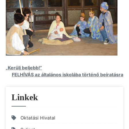
Bejegyzés
„Kerülj beljebb!”
FELHÍVÁS az általános iskolába történő beíratásra
navigáció
Linkek
Oktatási Hivatal