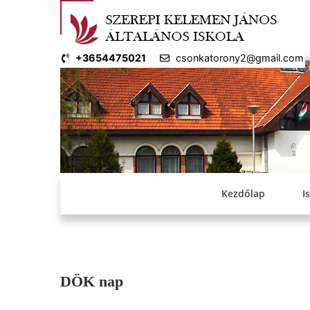
Skip
to
content
+3654475021
csonkatorony2@gmail.com
Kezdőlap
I
DÖK nap