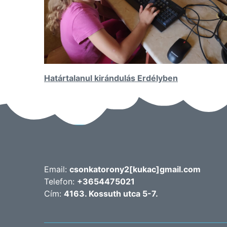
Bejegyzés
Határtalanul kirándulás Erdélyben
navigáció
Email:
csonkatorony2[kukac]gmail.com
Telefon:
+3654475021
Cím:
4163. Kossuth utca 5-7.