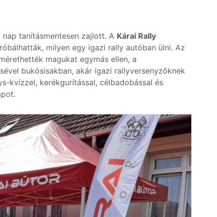
 nap tanításmentesen zajlott. A
Kárai Rally
bálhatták, milyen egy igazi rally autóban ülni. Az
mérethették magukat egymás ellen, a
sével bukósisakban, akár igazi rallyversenyzőknek
ys-kvízzel, kerékgurítással, célbadobással és
apot.