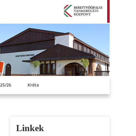
EMEN JÁNOS
S ISKOLA
25/26
Kréta
Linkek