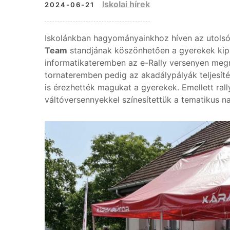
Iskolai hírek
2024-06-21
Iskolánkban hagyományainkhoz híven az utolsó
Team
standjának köszönhetően a gyerekek kipró
informatikateremben az e-Rally versenyen meg
tornateremben pedig az akadálypályák teljesíté
is érezhették magukat a gyerekek. Emellett rall
váltóversennyekkel színesítettük a tematikus n